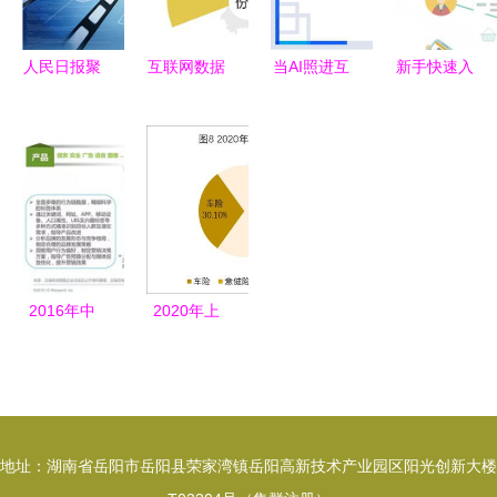
人民日报聚
互联网数据
当AI照进互
新手快速入
焦“互联网
服务产品销
联网数据服
门 互联网
+政务” 像
售份额 数
务 市场热
数据服务如
逛淘宝一样
据统计图揭
议下的行业
何搭建风控
便捷“逛政
示的市场格
新图景
体系
府”，龙讯
局与趋势
（Lonsun）
助力数据服
2016年中
2020年上
务创新
国数据驱动
半年互联网
型互联网企
财产保险市
业大数据产
场业务数据
品与服务研
权威解读
地址：湖南省岳阳市岳阳县荣家湾镇岳阳高新技术产业园区阳光创新大楼
究