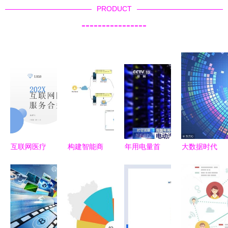
PRODUCT
----------------
互联网医疗
构建智能商
年用电量首
大数据时代
跨境数据服
业洞察 用
超10万亿度
互联网的核
务 机遇、
户行为分析
互联网数据
心引擎 数
挑战与合规
大数据系统
服务展现中
据服务
路径
的核心能力
国经济发展
与实践
新活力