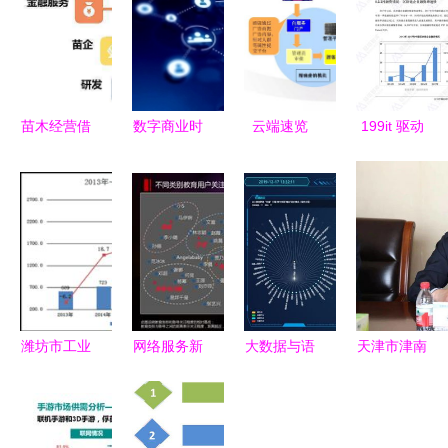
苗木经营借
数字商业时
云端速览
199it 驱动
力互联网？
代 产业互
第528期互
互联网数据
这4招很重
联网全域应
联网数据服
服务的核心
要！
用服务赋能
务中的智慧
力量
企业升级的
旅游解决方
路径与实践
案
潍坊市工业
网络服务新
大数据与语
天津市津南
和信息化局
纪元 199it
义分析赋能
区区委副书
赋能互联网
互联网数据
社情民意感
记唐小文一
数据服务，
资讯中心的
知，互联网
行深入荣程