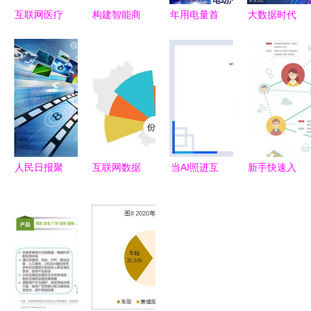
互联网医疗
构建智能商
年用电量首
大数据时代
跨境数据服
业洞察 用
超10万亿度
互联网的核
务 机遇、
户行为分析
互联网数据
心引擎 数
挑战与合规
大数据系统
服务展现中
据服务
路径
的核心能力
国经济发展
与实践
新活力
人民日报聚
互联网数据
当AI照进互
新手快速入
焦“互联网
服务产品销
联网数据服
门 互联网
+政务” 像
售份额 数
务 市场热
数据服务如
逛淘宝一样
据统计图揭
议下的行业
何搭建风控
便捷“逛政
示的市场格
新图景
体系
府”，龙讯
局与趋势
（Lonsun）